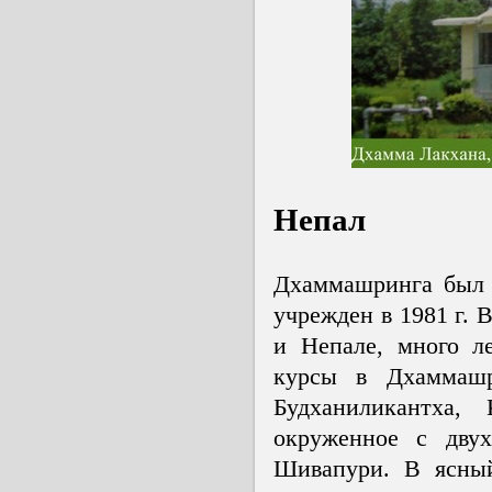
Непал
Дхаммашринга был 
учрежден в 1981 г. 
и Непале, много л
курсы в Дхаммашр
Будханиликантха,
окруженное с дву
Шивапури. В ясный