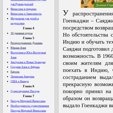
для Руководителей
Випассана в тюрьмах
У
распространени
Випассана и Зависимость
Медитация для детей и
Гоенкаджи – Саяджи
подростков
посредством возвра
Глава
4
10 дневные курсы
Но обстоятельства 
Глава 5
Индию и обучать тех
Распространение Дхаммы
Саяджи подготовил д
Южная Азия
Восточная и Юго-Восточная
возможность. В 1960
Азия
своим жителям для
Австралия и Новая Зеландия
Средняя Азия и Африка
поехать в Индию, 
Европа
состраданием выд
Латинская Америка
США и Канада
прекрасную возмож
Глава 6
покорно принял на 
Существующие Пагоды
Глава 7
образом он возвращ
Пагода Мировой Випассаны
выдало Гоенкаджи ви
Необходимость существования
Пагоды Мировой Випассаны