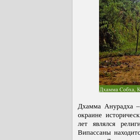
Дхамма Анурадха –
окраине историческ
лет являлся рели
Випассаны находит