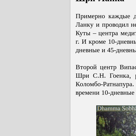
Примерно каждые д
Ланку и проводил н
Куты – центра меди
г. И кроме 10-дневн
дневные и 45-дневн
Второй центр Випа
Шри С.Н. Гоенка, 
Коломбо-Ратнапура.
времени 10-дневные 