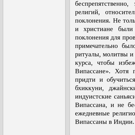
беспрепятственно,
религий, относите
поклонения. Не тол
и христиане были 
поклонения для пров
примечательно был
ритуалы, молитвы и 
курса, чтобы избе
Випассане». Хотя 
придти и обучитьс
бхиккуни, джайнс
индуистские саньяс
Випассана, и не б
ежедневные религио
Випассаны в Индии.