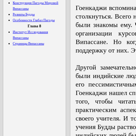
Конструкция Пагоды Мировой
Гоенкаджи вспомина
Випассаны
Реликты Будды
столкнуться. Всего 
Особенности Глабал Пагоды
были знакомы ему. 
Глава 8
организации курсо
Институт Исследования
Випассаны
Випассане. Но ко
Страницы Випассаны
поддержку от них. Э
Другой замечатель
были индийские люд
его пессимистичны
Гоенкаджи нашел сп
того, чтобы чита
практическим аспе
своего учителя. И т
учения Будды раство
индийских людей был