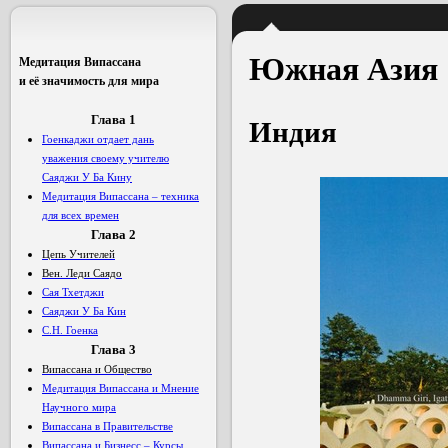
Южная Ази
я
Медитация Випассана
и её значимость для мира
Глава 1
Индия
Гоенкаджи отдает дань
уважения своему учителю
Саяджи У Ба Кину
Медитация Випассана – техника
для всех времен
Глава
2
Цепь Учителей
Вен. Леди Саядо
Сая Тхетджи
Саяджи У Ба Кин
С.Н. Гоенка
Глава 3
Випассана и Общество
Медитация Випассана и Мнение
Научного мира
Випассана в Правительстве
Випассана и Бизнесс – Курсы