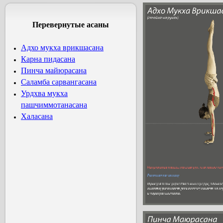
Перевернутые асаны
Адхо мукха врикшасана
Карна пидасана
Пинча майюрасана
Саламба сарвангасана
Урдхва мукха
пашчиммотанасана
Халасана